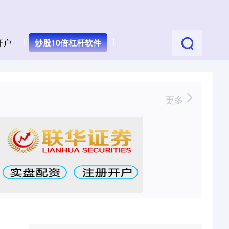
开户
炒股10倍杠杆软件
更多