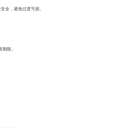
资金安全，避免过度亏损。
投资期限。
。