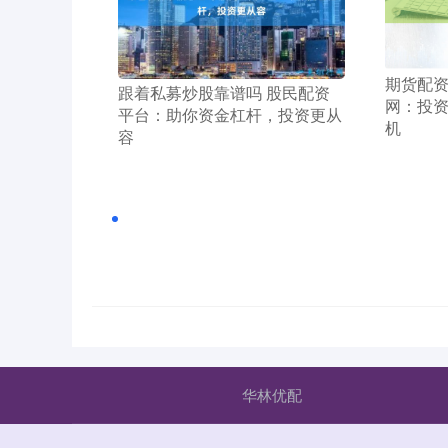
​期货配
​跟着私募炒股靠谱吗 股民配资
网：投
平台：助你资金杠杆，投资更从
机
容
华林优配