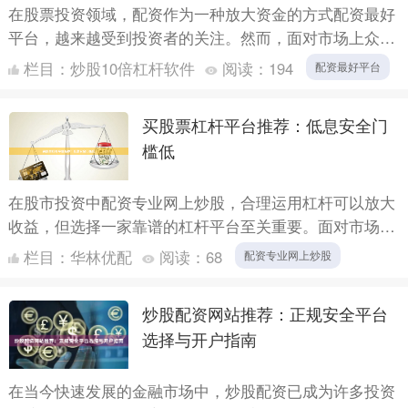
在股票投资领域，配资作为一种放大资金的方式配资最好
平台，越来越受到投资者的关注。然而，面对市场上众多
的配资平台，如何选择正规、安全的平台成为投资者面临
栏目：
炒股10倍杠杆软件
阅读：
194
配资最好平台
的首要问题....
买股票杠杆平台推荐：低息安全门
槛低
在股市投资中配资专业网上炒股，合理运用杠杆可以放大
收益，但选择一家靠谱的杠杆平台至关重要。面对市场上
众多的配资平台，投资者往往难以抉择。本文将为您推荐
栏目：
华林优配
阅读：
68
配资专业网上炒股
几类低息、....
炒股配资网站推荐：正规安全平台
选择与开户指南
在当今快速发展的金融市场中，炒股配资已成为许多投资