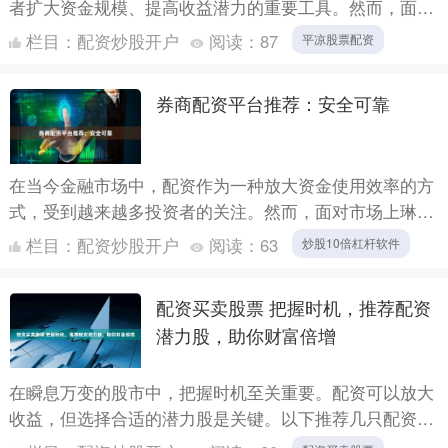
者扩大资金规模、提高收益潜力的重要工具。然而，面对
众多配资平台，如何选择正规安全的配资网站并顺利完成
栏目：
配资炒股开户
阅读：
87
平凉股票配资
开户，成为....
券商配资平台推荐：安全可靠
在当今金融市场中，配资作为一种放大资金使用效率的方
式，受到越来越多投资者的关注。然而，面对市场上琳琅
满目的配资平台，如何选择一家**安全可靠**的券商配资
栏目：
配资炒股开户
阅读：
63
炒股10倍杠杆软件
平台，....
配资买卖股票 把握时机，推荐配资
潜力股，助你财富倍增
在瞬息万变的股市中，把握时机至关重要。配资可以放大
收益，但选择合适的潜力股是关键。以下推荐几只配资潜
力股配资买卖股票，助你财富倍增： **隐性费用：**除了