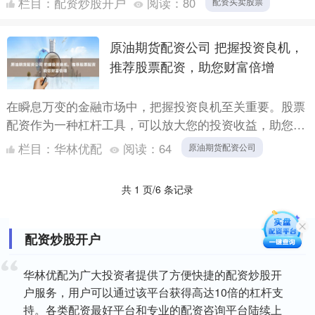
栏目：
配资炒股开户
阅读：
80
配资买卖股票
利息....
原油期货配资公司 把握投资良机，
推荐股票配资，助您财富倍增
在瞬息万变的金融市场中，把握投资良机至关重要。股票
配资作为一种杠杆工具，可以放大您的投资收益，助您实
现财富倍增。 * **放大收益：**通过杠杆作用，投资者可
栏目：
华林优配
阅读：
64
原油期货配资公司
以....
共 1 页/6 条记录
配资炒股开户
华林优配为广大投资者提供了方便快捷的配资炒股开
户服务，用户可以通过该平台获得高达10倍的杠杆支
持。各类配资最好平台和专业的配资咨询平台陆续上